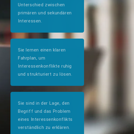
Unterschied zwischen
primären und sekundären
Interessen.
Sie lernen einen klaren
Fahrplan, um
Interessenkonflikte ruhig
und strukturiert zu lösen.
Sie sind in der Lage, den
Begriff und das Problem
eines Interessenkonflikts
verständlich zu erklären.