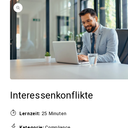
oduktinformationen
ringen
Medien
1
in
Interessenkonflikte
Modal
öffnen
Lernzeit:
25 Minuten
Kategorie:
Compliance